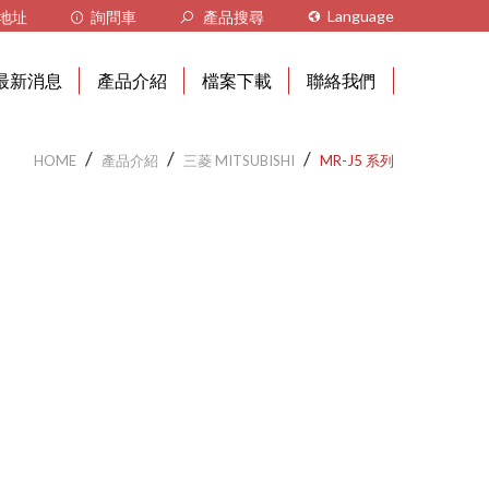
Language
地址
詢問車
產品搜尋
繁體中文
最新消息
產品介紹
檔案下載
聯絡我們
VIỆT NAM
⟐ KC公告
三菱 MITSUBISHI
A 系列
三菱-CPU,PLC Module
HOME
產品介紹
三菱 MITSUBISHI
MR-J5 系列
⟐ 產品訊息
A1S 系列
歐姆龍 OMRON
C200H 系列
三菱-Driver
⟐ 智能設備規劃
Q 系列
CS1 系列
基恩斯 KEYENCE
光纖 系列
三菱-Moto
MR-J2S 系列
CJ1 系列
放大器 系列
YASKAWA、I A I、PRO-
歐姆龍-Driver
FACE
MR-J3 系列
CJ2 系列
伺服馬達 系列
歐姆龍-Moto
其他工控產品 OTHER
MR-J4 系列
CVM1 系列
HMI 系列
MR-J5 系列
CV500 系列
KV PLC 系列