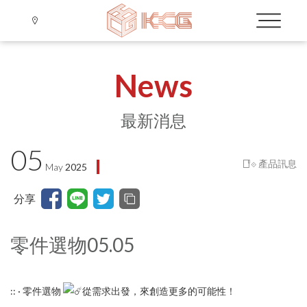
News
最新消息
05
Language
⟐ 產品訊息
May
2025
Menu
分享
公司簡介
繁體中文
VIỆT NAM
品牌介紹
零件選物05.05
三菱-CPU,PLC Module
客服服務
三菱 MITSUBISHI
:: · 零件選物
從需求出發，來創造更多的可能性！
最新消息
⟐ KC公告