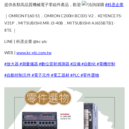
歐姆龍 OMRON
三菱-Driver
⟐ 產品訊息
YASKAWA、I A I、PRO-FACE
提供各類高品質機械電子零組件產品，歡迎
洽詢採購
#科丞企業
產品介紹
基恩斯 KEYENCE
⟐ 智能設備規劃
三菱-Moto
｜OMRON F160-S1．OMRON C200H-BC031-V2．KEYENCE FS-
檔案下載
歐姆龍-Driver
V31P．MITSUBISHI MR-J3-40B．MITSUBISHI AJ65SBTB1-
其他工控產品 OTHER
C200H 系列
8TE ｜
光纖 系列
歐姆龍-Moto
聯絡我們
A 系列
放大器 系列
A1S 系列
CS1 系列
LINE | 科丞企業 @kc-plc
伺服馬達 系列
CJ1 系列
Q 系列
WEB |
www.kc-plc.com.tw
MR-J2S 系列
HMI 系列
CJ2 系列
KV PLC 系列
MR-J3 系列
CVM1 系列
#放大器
#測量儀器
#數位雷射感測器
#設備
#自動化
#電機控制
CV500 系列
MR-J4 系列
雷射類產品
#自動控制元件
#電子元件
#電工器材
#PLC
#零件選物
MR-J5 系列
流量計產品
HMI 系列
HC-KFS 系列
電源供應器
靜電類產品
HC-SFS 系列
其他產品
其他產品
HF-KP 系列
HG-KR 系列
FX 系列
L 系列