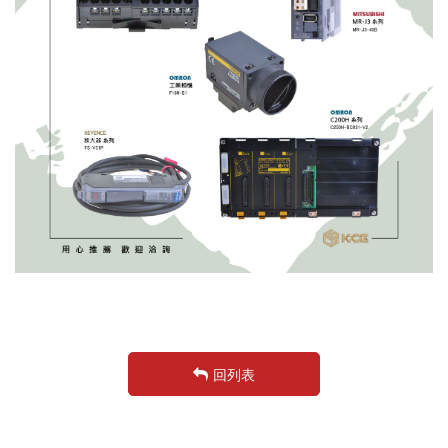
GOT1000 系列
GOT2000 系列
FR 變頻器 系列
CC-LINK 系列
GM 減速馬達 系列
磁粉煞車器 系列
減速機 系列
線材
其他產品
回列表