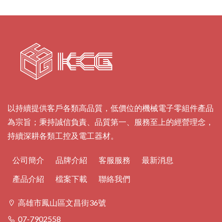
磁粉煞車器 系列
減速機 系列
線材
其他產品
以持續提供客戶各類高品質，低價位的機械電子零組件產品
為宗旨；秉持誠信負責、品質第一、服務至上的經營理念，
持續深耕各類工控及電工器材。
公司簡介
品牌介紹
客服服務
最新消息
產品介紹
檔案下載
聯絡我們
高雄市鳳山區文昌街36號
07-7902558