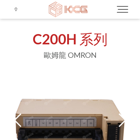
C200H 系列
歐姆龍 OMRON
Language
Menu
公司簡介
繁體中文
VIỆT NAM
品牌介紹
三菱-CPU,PLC Module
三菱 MITSUBISHI
⟐ KC公告
客服服務
歐姆龍 OMRON
三菱-Driver
⟐ 產品訊息
最新消息
基恩斯 KEYENCE
YASKAWA、I A I、PRO-FACE
⟐ 智能設備規劃
三菱-Moto
C200H 系列
光纖 系列
產品介紹
歐姆龍-Driver
A 系列
放大器 系列
A1S 系列
CS1 系列