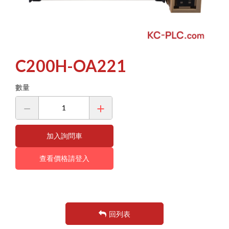
其他工控產品 OTHER
歐姆龍-Moto
檔案下載
伺服馬達 系列
CJ1 系列
Q 系列
MR-J2S 系列
HMI 系列
CJ2 系列
聯絡我們
KV PLC 系列
MR-J3 系列
CVM1 系列
CV500 系列
MR-J4 系列
雷射類產品
C200H-OA221
MR-J5 系列
流量計產品
HMI 系列
HC-KFS 系列
電源供應器
靜電類產品
數量
HC-SFS 系列
其他產品
其他產品
HF-KP 系列
HG-KR 系列
加入詢問車
FX 系列
L 系列
查看價格請登入
GOT1000 系列
GOT2000 系列
FR 變頻器 系列
CC-LINK 系列
回列表
GM 減速馬達 系列