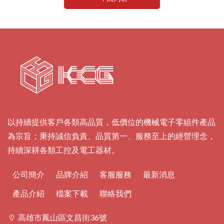
磁粉煞車器 系列
減速機 系列
線材
其他產品
以持續提供客戶各類高品質，低價位的機械電子零組件產品
為宗旨；秉持誠信負責、品質第一、服務至上的經營理念，
持續深耕各類工控及電工器材。
公司簡介
品牌介紹
客服服務
最新消息
產品介紹
檔案下載
聯絡我們
高雄市鳳山區文昌街36號