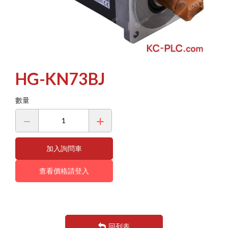
其他工控產品 OTHER
放大器 系列
A1S 系列
CS1 系列
歐姆龍-Moto
檔案下載
伺服馬達 系列
CJ1 系列
Q 系列
MR-J2S 系列
HMI 系列
聯絡我們
CJ2 系列
KV PLC 系列
MR-J3 系列
CVM1 系列
CV500 系列
MR-J4 系列
雷射類產品
MR-J5 系列
流量計產品
HMI 系列
HG-KN73BJ
HC-KFS 系列
電源供應器
靜電類產品
HC-SFS 系列
數量
其他產品
其他產品
HF-KP 系列
HG-KR 系列
FX 系列
加入詢問車
L 系列
查看價格請登入
GOT1000 系列
GOT2000 系列
FR 變頻器 系列
CC-LINK 系列
回列表
GM 減速馬達 系列