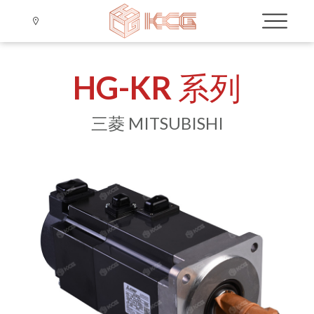
HG-KR 系列
三菱 MITSUBISHI
Language
Menu
公司簡介
繁體中文
VIỆT NAM
品牌介紹
三菱-CPU,PLC Module
三菱 MITSUBISHI
⟐ KC公告
客服服務
歐姆龍 OMRON
三菱-Driver
⟐ 產品訊息
最新消息
基恩斯 KEYENCE
YASKAWA、I A I、PRO-FACE
⟐ 智能設備規劃
三菱-Moto
C200H 系列
產品介紹
光纖 系列
歐姆龍-Driver
A 系列